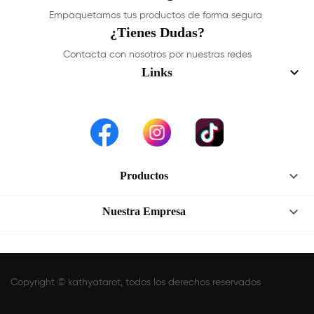
Empaquetamos tus productos de forma segura
¿Tienes Dudas?
Contacta con nosotros por nuestras redes
keyboard_arrow_down
Links

Productos

Nuestra Empresa
Copyright © kathyatarot, todos los derechos reservados