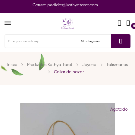
Correo:
pedidos@kathyatarot.com
0
Inicio
Productos Kathya Tarot
Joyeria
Talismanes
Collar de nazar
Agotado