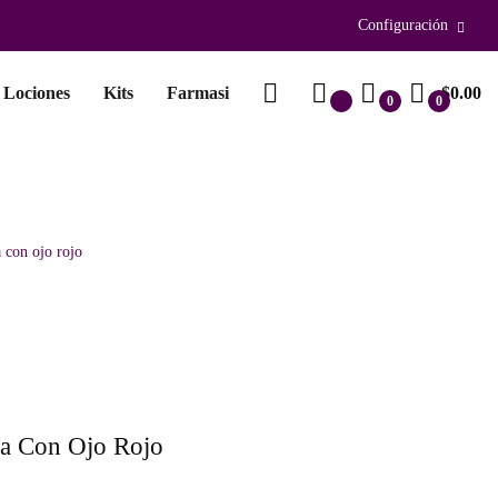
Configuración
Lociones
Kits
Farmasi
$0.00
0
0
 con ojo rojo
ma Con Ojo Rojo