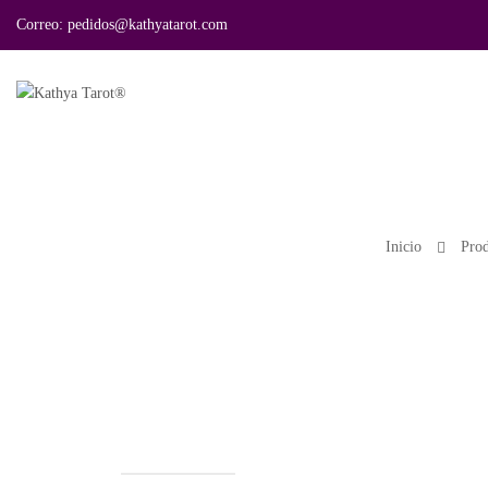
Correo:
pedidos@kathyatarot.com
Inicio
Prod